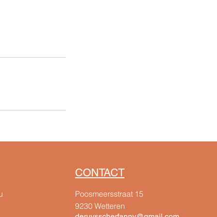
CONTACT
u
Poosmeersstraat 15
9230 Wetteren
deruysscherfanny@gmail.com