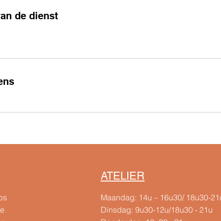
van de dienst
ens
ATELIER
ps
Maandag: 14u – 16u30/ 18u30-21
te
Dinsdag: 9u30-12u/18u30 - 21u