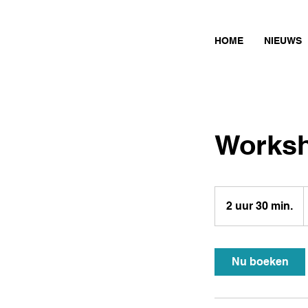
HOME
NIEUWS
Worksh
7
e
2 uur 30 min.
2
u
u
r
Nu boeken
3
0
m