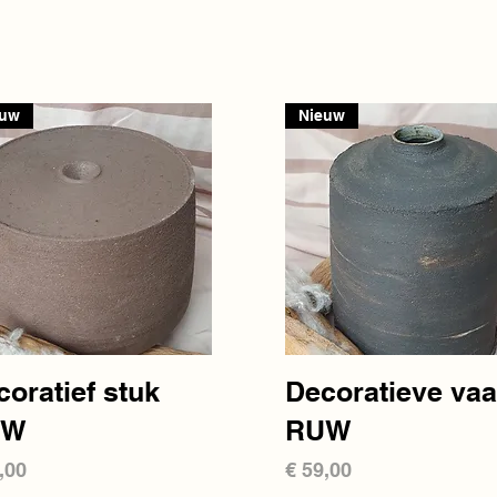
euw
Nieuw
Snel overzicht
Snel overzicht
oratief stuk
Decoratieve va
UW
RUW
s
Prijs
,00
€ 59,00