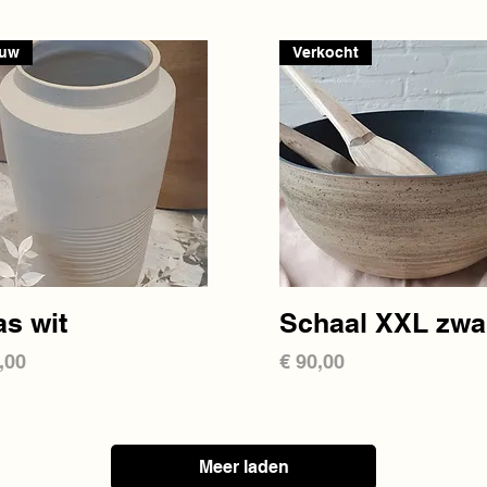
euw
Verkocht
Snel overzicht
Snel overzicht
as wit
Schaal XXL zwa
s
Prijs
,00
€ 90,00
Meer laden