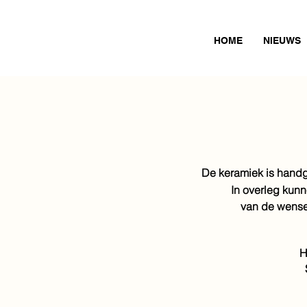
HOME
NIEUWS
De keramiek is handg
In overleg kun
van
de wense
H