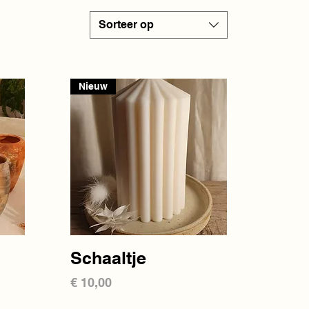
Sorteer op
Nieuw
Snel overzicht
Schaaltje
Prijs
€ 10,00