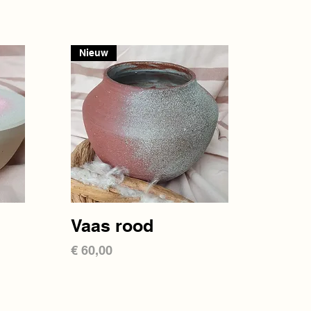
Nieuw
Snel overzicht
Vaas rood
Prijs
€ 60,00