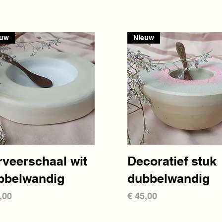
euw
Nieuw
Snel overzicht
Snel overzicht
rveerschaal wit
Decoratief stuk
bbelwandig
dubbelwandig
s
Prijs
,00
€ 45,00