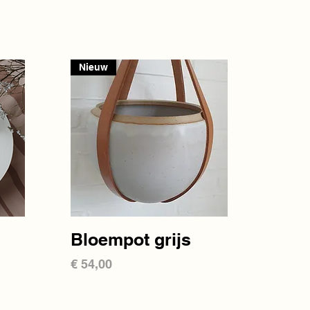
Nieuw
Snel overzicht
Bloempot grijs
Prijs
€ 54,00