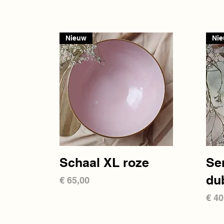
Nieuw
Ni
Snel overzicht
Schaal XL roze
Se
du
Prijs
€ 65,00
Prij
€ 40