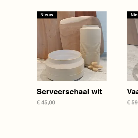
Nieuw
Ni
Snel overzicht
Serveerschaal wit
Va
Prijs
Prij
€ 45,00
€ 59