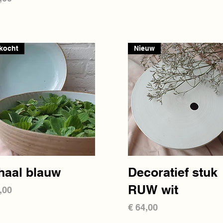
kocht
Nieuw
Snel overzicht
Snel overzicht
haal blauw
Decoratief stuk
RUW wit
s
,00
Prijs
€ 64,00