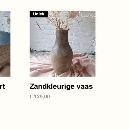
Uniek
Snel overzicht
rt
Zandkleurige vaas
Prijs
€ 129,00