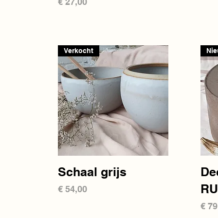
Prijs
€ 27,00
Verkocht
Ni
Snel overzicht
Schaal grijs
Dec
R
Prijs
€ 54,00
Prij
€ 79