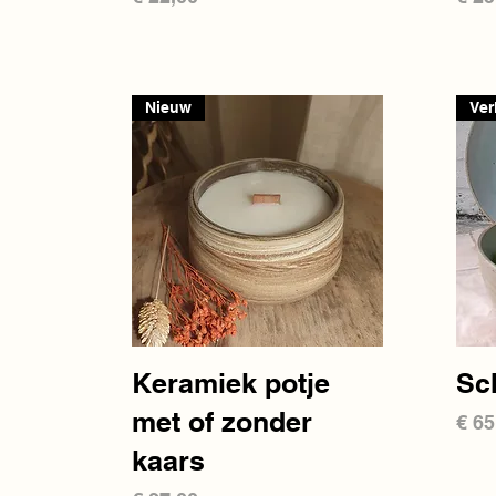
Nieuw
Ver
Snel overzicht
Keramiek potje
Sc
met of zonder
Prij
€ 65
kaars