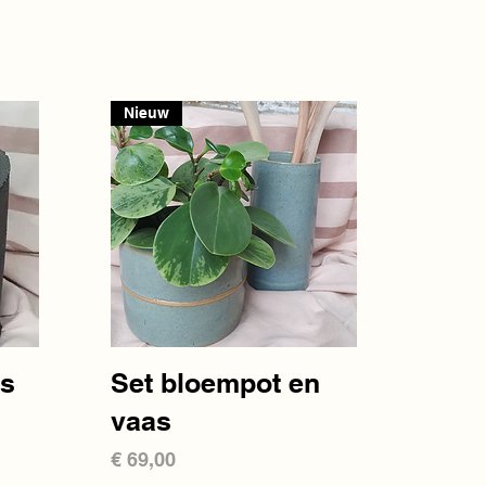
Nieuw
Snel overzicht
as
Set bloempot en
vaas
Prijs
€ 69,00