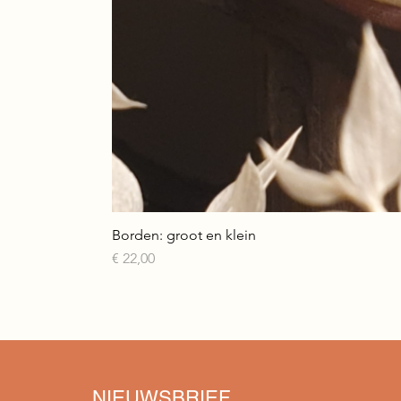
Borden: groot en klein
Prijs
€ 22,00
NIEUWSBRIEF