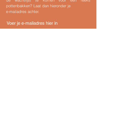
pottenbakken?
Laat dan hieronder
je
e-mailadres achter.
VERZENDEN
CONTACT
Poosmeersstraat 15
9230 Wetteren
deruysscherfanny@gmail.com
+32 486 68 06 70
BTW nr.: BE
0742.949.922
Rek. nr.: BE74
0018 8009 3507
ATELIER
Maandag: 14u – 16u30/ 18u30-21u
Dinsdag: 9u30-12u/18u30 - 21u
Donderdag: 18u30 - 21u
Zaterdag: 9u30 – 12u