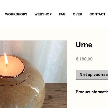
WORKSHOPS
WEBSHOP
FAQ
OVER
CONTACT
Urne
Prijs
€ 180,00
Niet op voorra
Productinformati
Deze keramiek is 10
samengestelde klei e