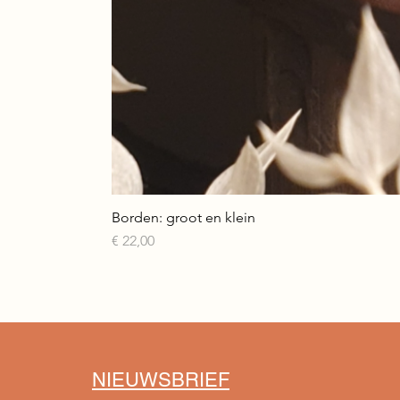
Borden: groot en klein
Prijs
€ 22,00
NIEUWSBRIEF