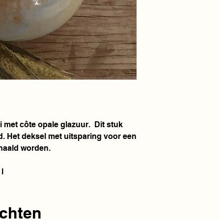
Hier wordt gebruikt 
hoogwaardige hoogba
vaatwas, water, micr
i met côte opale glazuur. Dit stuk
. Het deksel met uitsparing voor een
ehaald worden.
l
chten