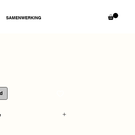
SAMENWERKING
ad
e
0% handgemaakt met zelf
n eigen ontwikkelde glazuren.